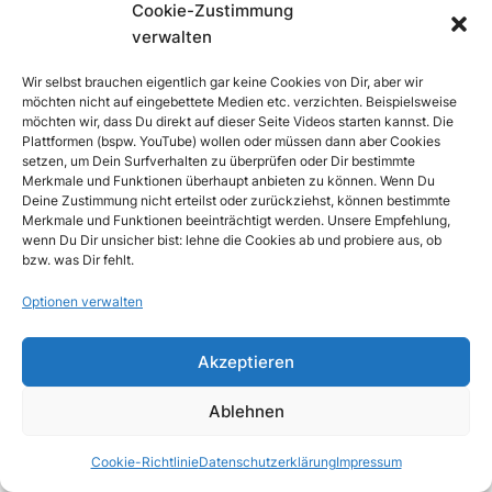
Cookie-Zustimmung
Tools eintragen
. So können
verwalten
wir uns schon vorher auf
spannende Themen freuen.
Wir selbst brauchen eigentlich gar keine Cookies von Dir, aber wir
Wir freuen uns sehr darauf, Euch in
möchten nicht auf eingebettete Medien etc. verzichten. Beispielsweise
möchten wir, dass Du direkt auf dieser Seite Videos starten kannst. Die
Calberlah begrüßen zu dürfen!
Plattformen (bspw. YouTube) wollen oder müssen dann aber Cookies
setzen, um Dein Surfverhalten zu überprüfen oder Dir bestimmte
Bis bald!
Merkmale und Funktionen überhaupt anbieten zu können. Wenn Du
Euer Orga-Team des EduCamp
Deine Zustimmung nicht erteilst oder zurückziehst, können bestimmte
Merkmale und Funktionen beeinträchtigt werden. Unsere Empfehlung,
Calberlah
wenn Du Dir unsicher bist: lehne die Cookies ab und probiere aus, ob
bzw. was Dir fehlt.
Optionen verwalten
Akzeptieren
Ablehnen
Anmeldung
Cookie-Richtlinie
Datenschutzerklärung
Impressum