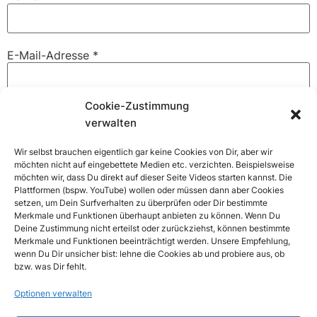
E-Mail-Adresse
*
Cookie-Zustimmung
Website
verwalten
Wir selbst brauchen eigentlich gar keine Cookies von Dir, aber wir
möchten nicht auf eingebettete Medien etc. verzichten. Beispielsweise
möchten wir, dass Du direkt auf dieser Seite Videos starten kannst. Die
Name, E-Mail-Adresse und Website in diesem Browser
Plattformen (bspw. YouTube) wollen oder müssen dann aber Cookies
für meinen nächsten Kommentar speichern.
setzen, um Dein Surfverhalten zu überprüfen oder Dir bestimmte
Merkmale und Funktionen überhaupt anbieten zu können. Wenn Du
Deine Zustimmung nicht erteilst oder zurückziehst, können bestimmte
Merkmale und Funktionen beeinträchtigt werden. Unsere Empfehlung,
wenn Du Dir unsicher bist: lehne die Cookies ab und probiere aus, ob
bzw. was Dir fehlt.
Optionen verwalten