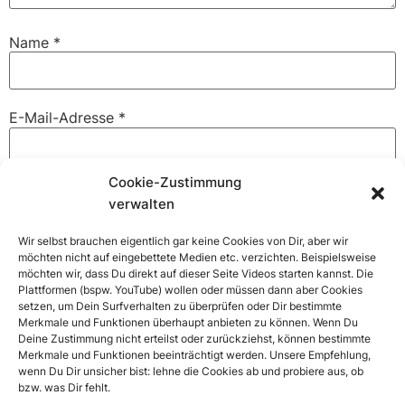
Name
*
E-Mail-Adresse
*
Cookie-Zustimmung
Website
verwalten
Wir selbst brauchen eigentlich gar keine Cookies von Dir, aber wir
möchten nicht auf eingebettete Medien etc. verzichten. Beispielsweise
möchten wir, dass Du direkt auf dieser Seite Videos starten kannst. Die
Name, E-Mail-Adresse und Website in diesem Browser
Plattformen (bspw. YouTube) wollen oder müssen dann aber Cookies
für meinen nächsten Kommentar speichern.
setzen, um Dein Surfverhalten zu überprüfen oder Dir bestimmte
Merkmale und Funktionen überhaupt anbieten zu können. Wenn Du
Deine Zustimmung nicht erteilst oder zurückziehst, können bestimmte
Merkmale und Funktionen beeinträchtigt werden. Unsere Empfehlung,
wenn Du Dir unsicher bist: lehne die Cookies ab und probiere aus, ob
bzw. was Dir fehlt.