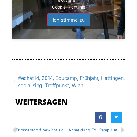
Cookie-Richtlinie
Ich stimme zu
#echat14
,
2014
,
Educamp
,
Frühjahr
,
Hattingen
,
socialising
,
Treffpunkt
,
Wlan
WEITERSAGEN
Frimmersdorf bewirbt sich um Frühjahrs-EduCamp 2015
Anmeldung EduCamp Hattingen startet #echat14