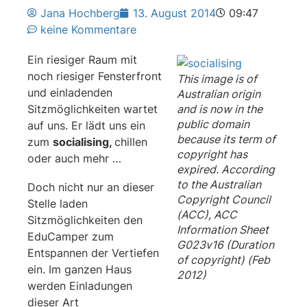
Jana Hochberg
13. August 2014
09:47
keine Kommentare
Ein riesiger Raum mit
noch riesiger Fensterfront
This image is of
und einladenden
Australian origin
Sitzmöglichkeiten wartet
and is now in the
public domain
auf uns. Er lädt uns ein
because its term of
zum
socialising,
chillen
copyright has
oder auch mehr …
expired. According
to the Australian
Doch nicht nur an dieser
Copyright Council
Stelle laden
(ACC), ACC
Sitzmöglichkeiten den
Information Sheet
EduCamper zum
G023v16 (Duration
Entspannen der Vertiefen
of copyright) (Feb
ein. Im ganzen Haus
2012)
werden Einladungen
dieser Art