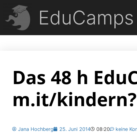
EduCamps
Das 48 h EduC
m.it/kindern?
Jana Hochberg
25. Juni 2014
08:20
keine Ko