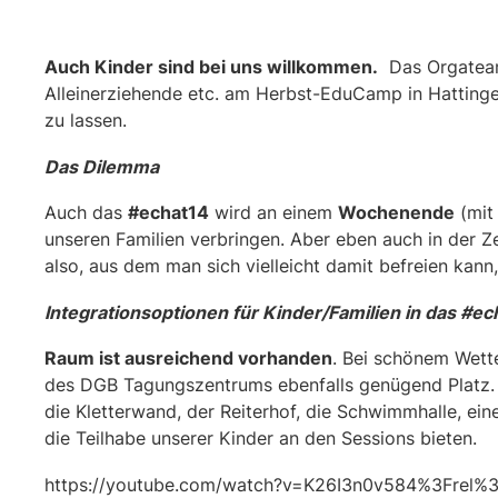
Auch Kinder sind bei uns willkommen.
Das Orgateam 
Alleinerziehende etc. am Herbst-EduCamp in Hattingen
zu lassen.
Das Dilemma
Auch das
#echat14
wird an einem
Wochenende
(mit 
unseren Familien verbringen. Aber eben auch in der Zei
also, aus dem man sich vielleicht damit befreien kan
Integrationsoptionen für Kinder/Familien in das #ec
Raum ist ausreichend vorhanden
. Bei schönem Wet
des DGB Tagungszentrums ebenfalls genügend Platz. E
die Kletterwand, der Reiterhof, die Schwimmhalle, ein
die Teilhabe unserer Kinder an den Sessions bieten.
https://youtube.com/watch?v=K26I3n0v584%3Frel%