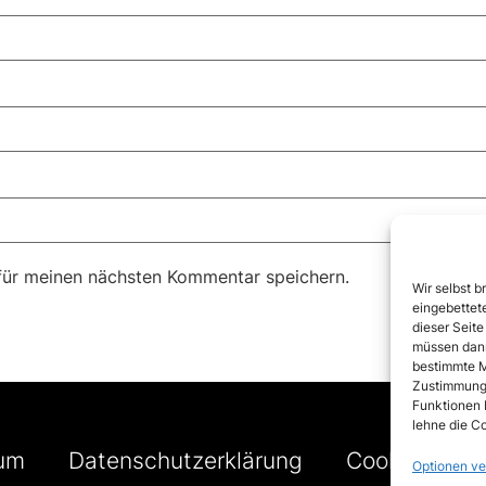
für meinen nächsten Kommentar speichern.
Wir selbst b
eingebettete
dieser Seite
müssen dann
bestimmte M
Zustimmung 
Funktionen 
lehne die Co
um
Datenschutzerklärung
Cookie-Richtl
Optionen ve