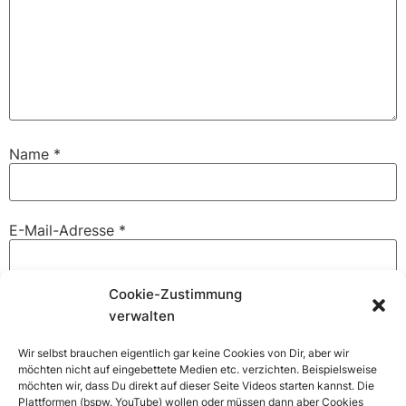
Name
*
E-Mail-Adresse
*
Cookie-Zustimmung
Website
verwalten
Wir selbst brauchen eigentlich gar keine Cookies von Dir, aber wir
möchten nicht auf eingebettete Medien etc. verzichten. Beispielsweise
möchten wir, dass Du direkt auf dieser Seite Videos starten kannst. Die
Name, E-Mail-Adresse und Website in diesem Browser
Plattformen (bspw. YouTube) wollen oder müssen dann aber Cookies