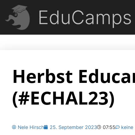
EduCamps
Herbst Educa
(#ECHAL23)
Nele Hirsch
25. September 2023
07:55
keine