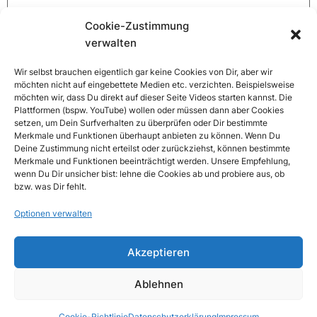
Cookie-Zustimmung
Website
verwalten
Wir selbst brauchen eigentlich gar keine Cookies von Dir, aber wir
möchten nicht auf eingebettete Medien etc. verzichten. Beispielsweise
möchten wir, dass Du direkt auf dieser Seite Videos starten kannst. Die
Name, E-Mail-Adresse und Website in diesem Browser
Plattformen (bspw. YouTube) wollen oder müssen dann aber Cookies
für meinen nächsten Kommentar speichern.
setzen, um Dein Surfverhalten zu überprüfen oder Dir bestimmte
Merkmale und Funktionen überhaupt anbieten zu können. Wenn Du
Deine Zustimmung nicht erteilst oder zurückziehst, können bestimmte
Merkmale und Funktionen beeinträchtigt werden. Unsere Empfehlung,
wenn Du Dir unsicher bist: lehne die Cookies ab und probiere aus, ob
bzw. was Dir fehlt.
Optionen verwalten
Akzeptieren
Ablehnen
Cookie-Richtlinie
Datenschutzerklärung
Impressum