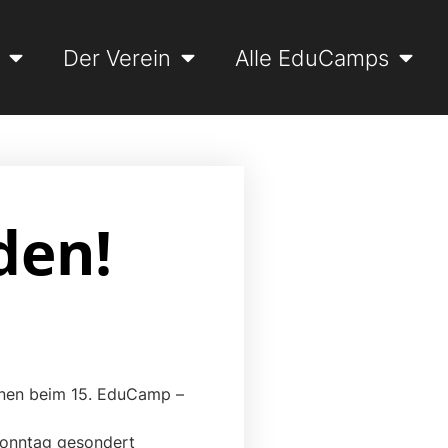
Der Verein
Alle EduCamps
den!
innen beim 15. EduCamp –
Sonntag gesondert