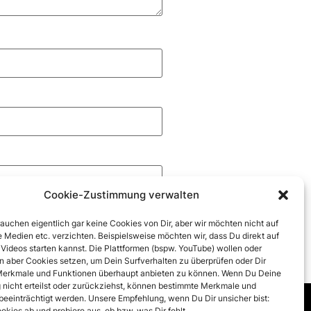
Cookie-Zustimmung verwalten
rauchen eigentlich gar keine Cookies von Dir, aber wir möchten nicht auf
 Medien etc. verzichten. Beispielsweise möchten wir, dass Du direkt auf
 Videos starten kannst. Die Plattformen (bspw. YouTube) wollen oder
 aber Cookies setzen, um Dein Surfverhalten zu überprüfen oder Dir
erkmale und Funktionen überhaupt anbieten zu können. Wenn Du Deine
nicht erteilst oder zurückziehst, können bestimmte Merkmale und
beeinträchtigt werden. Unsere Empfehlung, wenn Du Dir unsicher bist:
okies ab und probiere aus, ob bzw. was Dir fehlt.