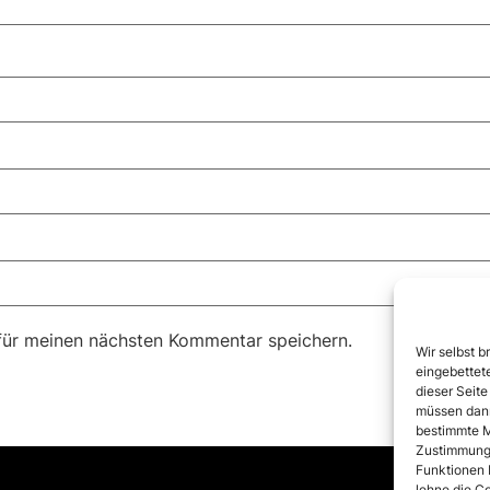
für meinen nächsten Kommentar speichern.
Wir selbst b
eingebettete
dieser Seite
müssen dann
bestimmte M
Zustimmung 
Funktionen 
lehne die Co