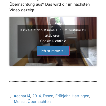
Übernachtung aus? Das wird dir im nächsten
Video gezeigt.
Klicke auf "Ich stimme zu", um Youtube zu
aktivieren
Cookie-Richtlinie
Ich stimme zu
#echat14
,
2014
,
Essen
,
Frühjahr
,
Hattingen
,
Mensa
,
Übernachten