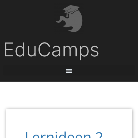
EduCamps
Lernideen 2