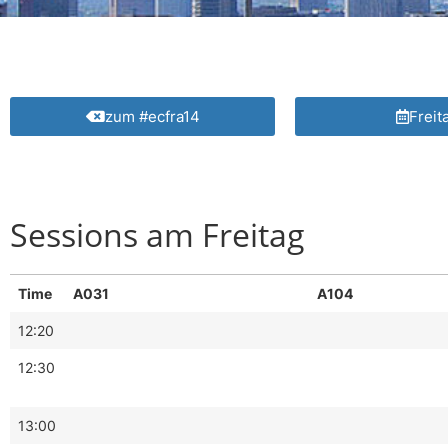
zum #ecfra14
Freit
Sessions am Freitag
Time
A031
A104
12:20
12:30
13:00