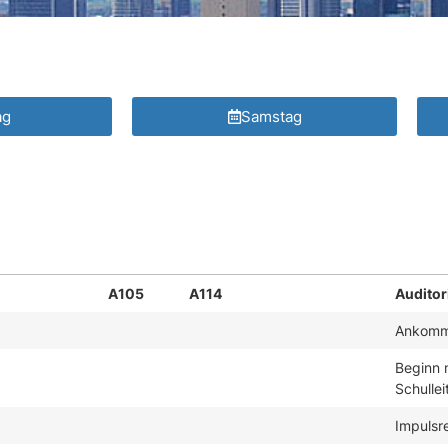
ag
Samstag
A105
A114
Audito
Ankom
Beginn 
Schullei
Impulsr