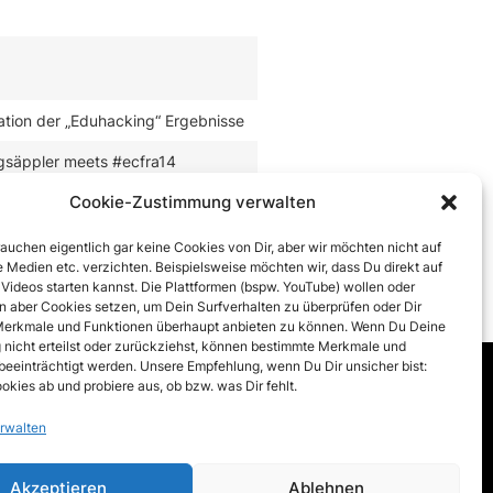
ation der „Eduhacking“ Ergebnisse
gsäppler meets #ecfra14
Cookie-Zustimmung verwalten
rauchen eigentlich gar keine Cookies von Dir, aber wir möchten nicht auf
 Medien etc. verzichten. Beispielsweise möchten wir, dass Du direkt auf
 Videos starten kannst. Die Plattformen (bspw. YouTube) wollen oder
 aber Cookies setzen, um Dein Surfverhalten zu überprüfen oder Dir
erkmale und Funktionen überhaupt anbieten zu können. Wenn Du Deine
nicht erteilst oder zurückziehst, können bestimmte Merkmale und
beeinträchtigt werden. Unsere Empfehlung, wenn Du Dir unsicher bist:
okies ab und probiere aus, ob bzw. was Dir fehlt.
inie (EU)
rwalten
Akzeptieren
Ablehnen