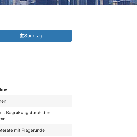
Sonntag
rium
men
mit Begrüßung durch den
ter
eferate mit Fragerunde