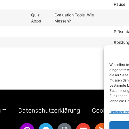
Pause
Quiz
Evaluation Tools. Wie
Apps
Messen?
Präsent
#bildun
Wir selbst b
eingebettete
dieser Seite
müssen dann
bestimmte M
Zustimmung 
Funktionen 
lehne die Co
um
Datenschutzerklärung
Cookie-Richtl
Optionen ve