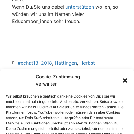
Wenn Du/Sie uns dabei
unterstützen
wollen, so
würden wir uns im Namen vieler
Educamper_innen sehr freuen.
#echat18
,
2018
,
Hattingen
,
Herbst
WEITERSAGEN
Cookie-Zustimmung
verwalten
Wir selbst brauchen eigentlich gar keine Cookies von Dir, aber wir
möchten nicht auf eingebettete Medien etc. verzichten. Beispielsweise
Kurz notiert: Anmeldung geöffnet
#ecBER15-Update: 200 Plätze und weitere Neuigkeiten
möchten wir, dass Du direkt auf dieser Seite Videos starten kannst. Die
Plattformen (bspw. YouTube) wollen oder müssen dann aber Cookies
setzen, um Dein Surfverhalten zu überprüfen oder Dir bestimmte
Merkmale und Funktionen überhaupt anbieten zu können. Wenn Du
Deine Zustimmung nicht erteilst oder zurückziehst, können bestimmte
Merkmale und Funktionen beeinträchtigt werden. Unsere Empfehlung,