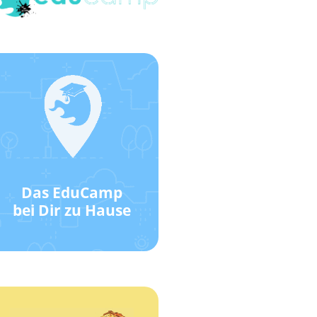
Klick hier!
Wie das geht?
Standort!
EduCamp-
Das EduCamp
Werde ein
bei Dir zu Hause