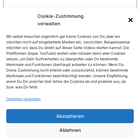
Cookie-Zustimmung
Website
verwalten
Wir selbst brauchen eigentlich gar keine Cookies von Dir, aber wir
möchten nicht auf eingebettete Medien etc. verzichten. Beispielsweise
möchten wir, dass Du direkt auf dieser Seite Videos starten kannst. Die
Name, E-Mail-Adresse und Website in diesem Browser
Plattformen (bspw. YouTube) wollen oder müssen dann aber Cookies
für meinen nächsten Kommentar speichern.
setzen, um Dein Surfverhalten zu überprüfen oder Dir bestimmte
Merkmale und Funktionen überhaupt anbieten zu können. Wenn Du
Deine Zustimmung nicht erteilst oder zurückziehst, können bestimmte
Merkmale und Funktionen beeinträchtigt werden. Unsere Empfehlung,
wenn Du Dir unsicher bist: lehne die Cookies ab und probiere aus, ob
bzw. was Dir fehlt.
Optionen verwalten
Akzeptieren
Ablehnen