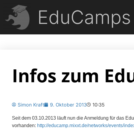
EduCamps
Infos zum Ed
Simon Kraft
9. Oktober 2013
10:35
Seit dem
03.10.2013 läuft nun die Anmeldung für das Ed
vorhanden:
http://educamp.mixxt.de/networks/events/inde