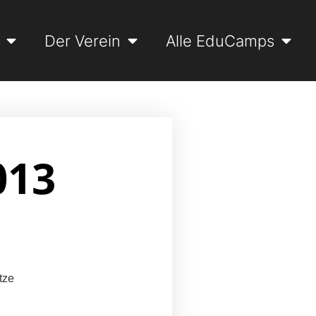
Der Verein
Alle EduCamps
013
tze