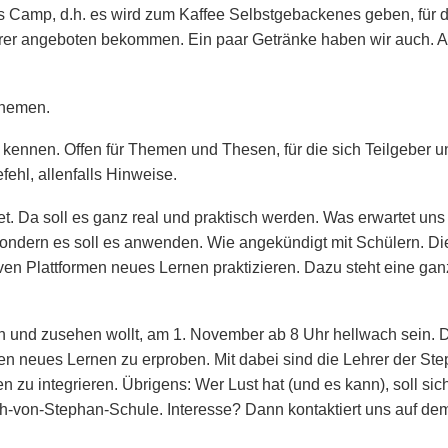
s Camp, d.h. es wird zum Kaffee Selbstgebackenes geben, für 
erer angeboten bekommen. Ein paar Getränke haben wir auch. A
Themen.
ennen. Offen für Themen und Thesen, für die sich Teilgeber un
hl, allenfalls Hinweise.
. Da soll es ganz real und praktisch werden. Was erwartet un
 sondern es soll es anwenden. Wie angekündigt mit Schülern. D
ven Plattformen neues Lernen praktizieren. Dazu steht eine gan
in und zusehen wollt, am 1. November ab 8 Uhr hellwach sein.
 neues Lernen zu erproben. Mit dabei sind die Lehrer der Ste
en zu integrieren. Übrigens: Wer Lust hat (und es kann), soll si
h-von-Stephan-Schule. Interesse? Dann kontaktiert uns auf de