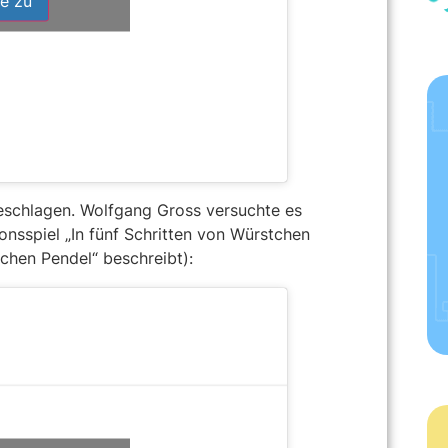
e zu
schlagen. Wolfgang Gross versuchte es
nsspiel „In fünf Schrit­ten von Würst­chen
schen Pen­del“ beschreibt):