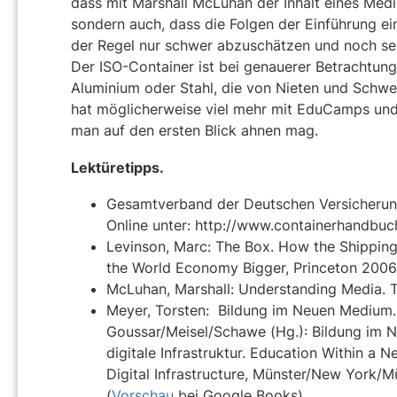
dass mit Marshall McLuhan der Inhalt eines Med
sondern auch, dass die Folgen der Einführung ei
der Regel nur schwer abzuschätzen und noch selt
Der ISO-Container ist bei genauerer Betrachtun
Aluminium oder Stahl, die von Nieten und Schw
hat möglicherweise viel mehr mit EduCamps und 
man auf den ersten Blick ahnen mag.
Lektüretipps.
Gesamtverband der Deutschen Versicherung
Online unter: http://www.containerhandbuc
Levinson, Marc: The Box. How the Shippin
the World Economy Bigger, Princeton 2006
McLuhan, Marshall: Understanding Media. 
Meyer, Torsten: Bildung im Neuen Medium. 
Goussar/Meisel/Schawe (Hg.): Bildung im 
digitale Infrastruktur. Education Within 
Digital Infrastructure, Münster/New York/
(
Vorschau
bei Google Books).