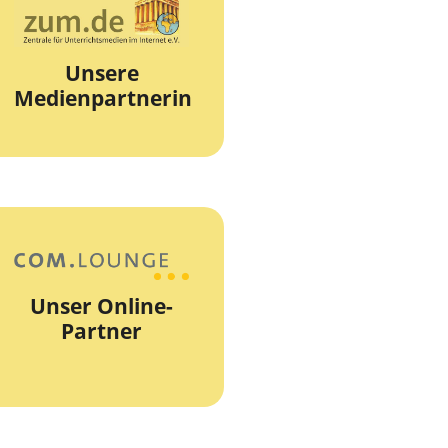
zur Webseite
Unterrichtsmedien
Unsere
Die Zentrale für
Medienpartnerin
zum.de
zur Webseite
Unser Online-
Partner
COM.lounge