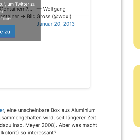
zu", um Twitter zu
 Containern?…
— Wolfgang
en
ntainer -> Bild
Gross (@woxl)
tlinie
Januar 20, 2013
e zu
er
, eine unscheinbare Box aus Aluminium
usammengehalten wird, seit längerer Zeit
 dazu insb. Meyer 2008). Aber was macht
olorit) so interessant?