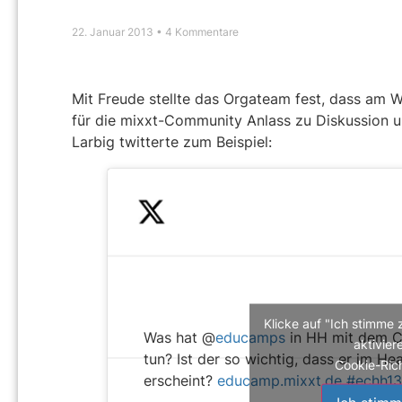
22. Januar 2013
4 Kommentare
Mit Freude stellte das Orgateam fest, dass am W
für die mixxt-Community Anlass zu Diskussion 
Larbig twitterte zum Beispiel:
Klicke auf "Ich stimme 
Was hat @
educamps
in HH mit dem C
aktivier
tun? Ist der so wichtig, dass er im He
Cookie-Rich
erscheint?
educamp.mixxt.de
#echh13