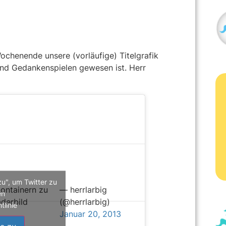
ochenende unsere (vorläufige) Titelgrafik
und Gedankenspielen gewesen ist. Herr
zu", um Twitter zu
ontainern zu
— herrlarbig
en
aderbild
(@herrlarbig)
tlinie
Januar 20, 2013