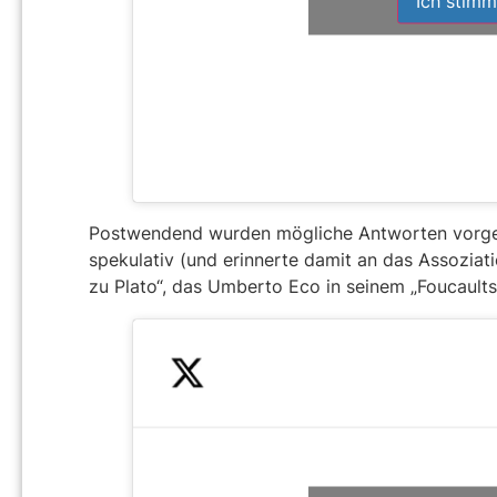
Ich stimm
Postwendend wurden mögliche Antworten vorge
spekulativ (und erinnerte damit an das Assoziatio
zu Plato“, das Um­berto Eco in seinem „Fou­cault­