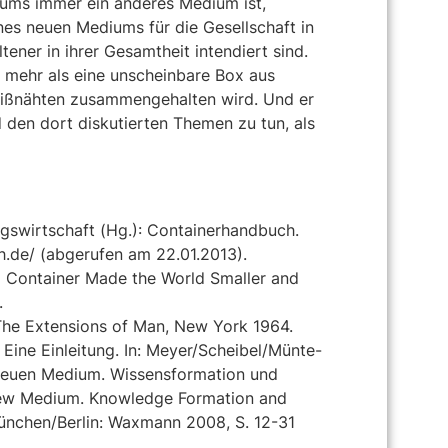
iums immer ein anderes Medium ist,
nes neuen Mediums für die Gesellschaft in
ener in ihrer Gesamtheit intendiert sind.
g mehr als eine unscheinbare Box aus
eißnähten zusammengehalten wird. Und er
den dort diskutierten Themen zu tun, als
swirtschaft (Hg.): Containerhandbuch.
h.de/ (abgerufen am 22.01.2013).
g Container Made the World Smaller and
.
The Extensions of Man, New York 1964.
Eine Einleitung. In: Meyer/Scheibel/Münte-
Neuen Medium. Wissensformation und
a New Medium. Knowledge Formation and
München/Berlin: Waxmann 2008, S. 12-31