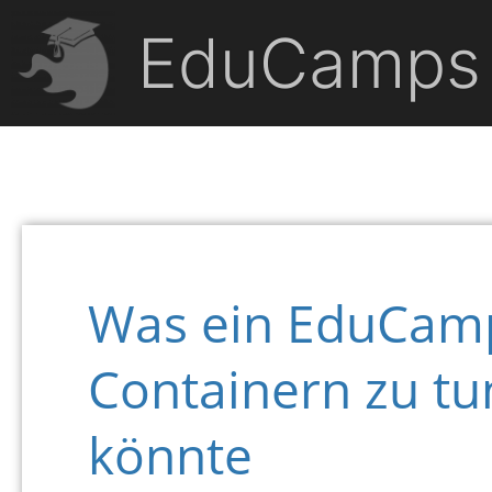
EduCamps
Was ein EduCam
Containern zu t
könnte