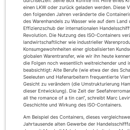
durchsetzen: Seine Box konnte mit Hilfe eines K
einen LKW oder zurück geladen werden. Diese Ve
den folgenden Jahren veränderte die Containeris
des Warenhandels zu Wasser wie auf dem Land u
Effizienzschub der internationalen Handelsschifff
Revolution. Die Nutzung des ISO-Containers ve
landwirtschaftlicher wie industrieller Warenpro
Konsumgewohnheiten einer globalisierten Kundsc
globalen Warentransfer, wie wir ihn heute kenn
die Folgen noch wesentlich weitreichender und i
beabsichtigt: Alte Berufe (wie etwa der des S
Seeleuten und Hafenarbeitern frequentierte Vier
Gesicht zu verändern (die Umstrukturierung Hamb
dieser Entwicklung). Die Zeit der Seefahrerroman
all the romance of a tin can“, schreibt Marc Lev
Geschichte und Wirkung des ISO-Containers.
Am Beispiel des Containers, dieses vergleichs
Jahrtausende alten Gewerbe der Handelsschifffahr