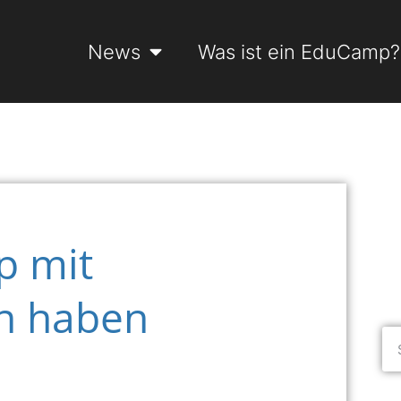
News
Was ist ein EduCamp?
p mit
un haben