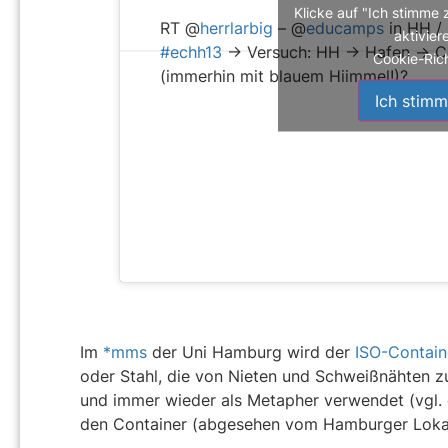
Klicke auf "Ich stimme 
RT @
herrlarbig
– @
educamps
in HH /
aktivier
#echh13
-> Versuch: HH -> Hafen -> Co
Cookie-Rich
(immerhin mit blauem Hiimmel!)?
Ich stimm
Im
*mms
der Uni Hamburg wird der
ISO-Contain
oder Stahl, die von Nieten und Schweißnähten z
und immer wieder als Metapher verwendet (vgl.
den Container (abgesehen vom Hamburger Lokalk