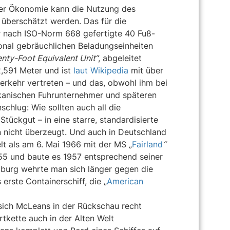
 der Ökonomie kann die Nutzung des
t überschätzt werden. Das für die
der nach ISO-Norm 668 gefertigte 40 Fuß-
onal gebräuchlichen Beladungseinheiten
nty-Foot Equivalent Unit“
, abgeleitet
2,591 Meter und ist
laut Wikipedia
mit über
erkehr vertreten – und das, obwohl ihm bei
ikanischen Fuhrunternehmer und späteren
hlug: Wie sollten auch all die
Stückgut – in eine starre, standardisierte
nicht überzeugt. Und auch in Deutschland
lt als am 6. Mai 1966 mit der MS
„
Fairland
“
55 und baute es 1957 entsprechend seiner
mburg wehrte man sich länger gegen die
erste Containerschiff, die „
American
 sich McLeans in der Rückschau recht
tkette auch in der Alten Welt