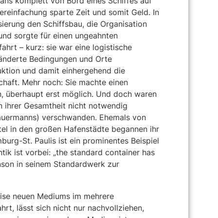
rans komplett von Bord eines Schiffes auf
reinfachung sparte Zeit und somit Geld. In
ierung den Schiffsbau, die Organisation
nd sorgte für einen ungeahnten
ahrt – kurz: sie war eine logistische
ränderte Bedingungen und Orte
duktion und damit einhergehend die
haft. Mehr noch: Sie machte einen
en, überhaupt erst möglich. Und doch waren
n ihrer Gesamtheit nicht notwendig
chauermanns) verschwanden. Ehemals von
tel in den großen Hafenstädte begannen ihr
urg-St. Paulis ist ein prominentes Beispiel
tik ist vorbei: „the standard container has
inson in seinem Standardwerk zur
weise neuen Mediums im mehrere
t, lässt sich nicht nur nachvollziehen,