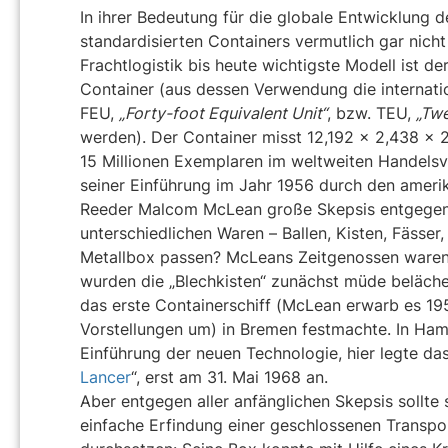
In ihrer Bedeutung für die globale Entwicklung
standardisierten Containers vermutlich gar nich
Frachtlogistik bis heute wichtigste Modell ist 
Container (aus dessen Verwendung die internati
FEU,
„Forty-foot Equivalent Unit“
, bzw. TEU,
„Twe
werden). Der Container misst 12,192 × 2,438 × 
15 Millionen Exemplaren im weltweiten Handelsv
seiner Einführung im Jahr 1956 durch den amer
Reeder Malcom McLean große Skepsis entgegensc
unterschiedlichen Waren – Ballen, Kisten, Fässer, 
Metallbox passen? McLeans Zeitgenossen waren 
wurden die „Blechkisten“ zunächst müde beläche
das erste Containerschiff (McLean erwarb es 19
Vorstellungen um) in Bremen festmachte. In Ha
Einführung der neuen Technologie, hier legte das 
Lancer
“, erst am 31. Mai 1968 an.
Aber entgegen aller anfänglichen Skepsis sollte
einfache Erfindung einer geschlossenen Transpor