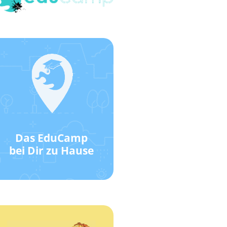
Klick hier!
Wie das geht?
Standort!
EduCamp-
Das EduCamp
Werde ein
bei Dir zu Hause