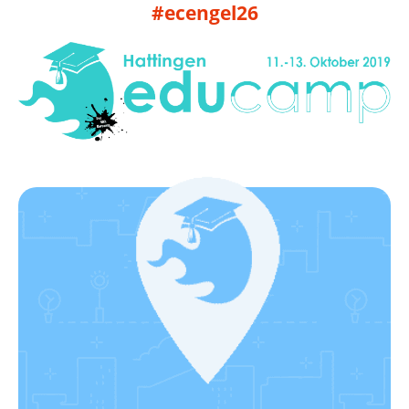
#ecengel26
Klick hier!
Wie das geht?
Werde ein EduCamp-Standort!