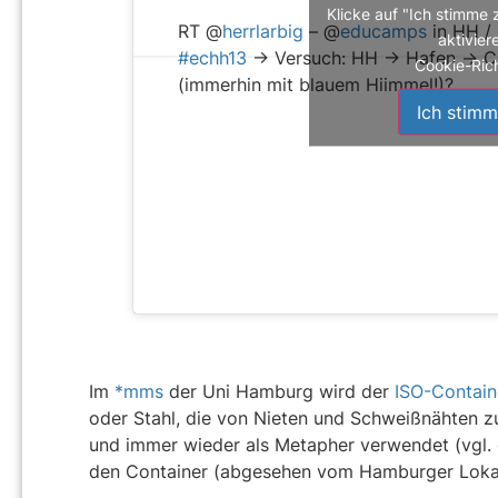
Klicke auf "Ich stimme 
RT @
herrlarbig
– @
educamps
in HH /
aktivier
#echh13
-> Versuch: HH -> Hafen -> Co
Cookie-Rich
(immerhin mit blauem Hiimmel!)?
Ich stimm
Im
*mms
der Uni Hamburg wird der
ISO-Contain
oder Stahl, die von Nieten und Schweißnähten z
und immer wieder als Metapher verwendet (vgl.
den Container (abgesehen vom Hamburger Lokalk