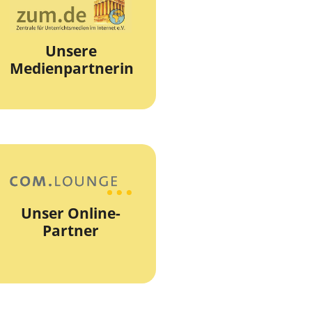
zur Webseite
Unterrichtsmedien
Unsere
Die Zentrale für
Medienpartnerin
zum.de
zur Webseite
Unser Online-
Partner
COM.lounge