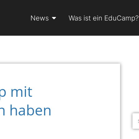
News
Was ist ein EduCamp?
p mit
un haben