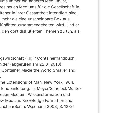
iums immer ein anderes Medium ist,
nes neuen Mediums für die Gesellschaft in
ener in ihrer Gesamtheit intendiert sind.
g mehr als eine unscheinbare Box aus
eißnähten zusammengehalten wird. Und er
den dort diskutierten Themen zu tun, als
swirtschaft (Hg.): Containerhandbuch.
h.de/ (abgerufen am 22.01.2013).
g Container Made the World Smaller and
.
The Extensions of Man, New York 1964.
Eine Einleitung. In: Meyer/Scheibel/Münte-
Neuen Medium. Wissensformation und
a New Medium. Knowledge Formation and
München/Berlin: Waxmann 2008, S. 12-31