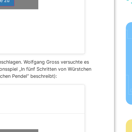
e zu
schlagen. Wolfgang Gross versuchte es
nsspiel „In fünf Schrit­ten von Würst­chen
schen Pen­del“ beschreibt):