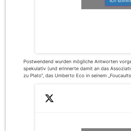
Ich stimm
Postwendend wurden mögliche Antworten vorge
spekulativ (und erinnerte damit an das Assoziatio
zu Plato“, das Um­berto Eco in seinem „Fou­cault­