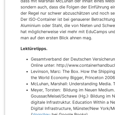
dass mit Marshall McLuhan der Inhalt eines Med
sondern auch, dass die Folgen der Einführung ei
der Regel nur schwer abzuschätzen und noch selt
Der ISO-Container ist bei genauerer Betrachtun
Aluminium oder Stahl, die von Nieten und Schw
hat möglicherweise viel mehr mit EduCamps und 
man auf den ersten Blick ahnen mag.
Lektüretipps.
Gesamtverband der Deutschen Versicherung
Online unter: http://www.containerhandbuc
Levinson, Marc: The Box. How the Shippin
the World Economy Bigger, Princeton 2006
McLuhan, Marshall: Understanding Media. 
Meyer, Torsten: Bildung im Neuen Medium. 
Goussar/Meisel/Schawe (Hg.): Bildung im 
digitale Infrastruktur. Education Within 
Digital Infrastructure, Münster/New York/
(
Vorschau
bei Google Books).