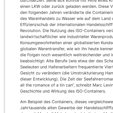
durchsetzen: Seine Box konnte mit Hilfe eines K
einen LKW oder zurück geladen werden. Diese Ve
den folgenden Jahren veränderte die Containeris
des Warenhandels zu Wasser wie auf dem Land u
Effizienzschub der internationalen Handelsschifff
Revolution. Die Nutzung des ISO-Containers ve
landwirtschaftlicher wie industrieller Warenpro
Konsumgewohnheiten einer globalisierten Kundsc
globalen Warentransfer, wie wir ihn heute kenn
die Folgen noch wesentlich weitreichender und i
beabsichtigt: Alte Berufe (wie etwa der des S
Seeleuten und Hafenarbeitern frequentierte Vier
Gesicht zu verändern (die Umstrukturierung Hamb
dieser Entwicklung). Die Zeit der Seefahrerroman
all the romance of a tin can“, schreibt Marc Lev
Geschichte und Wirkung des ISO-Containers.
Am Beispiel des Containers, dieses vergleichs
Jahrtausende alten Gewerbe der Handelsschifffahr