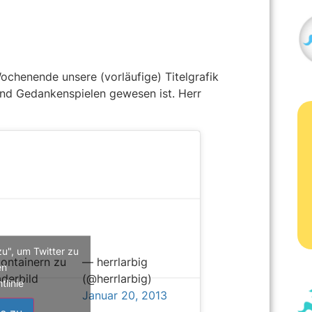
ochenende unsere (vorläufige) Titelgrafik
und Gedankenspielen gewesen ist. Herr
zu", um Twitter zu
ontainern zu
— herrlarbig
en
aderbild
(@herrlarbig)
tlinie
Januar 20, 2013