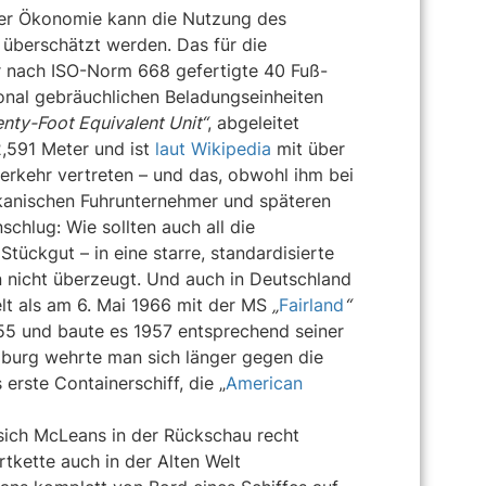
 der Ökonomie kann die Nutzung des
t überschätzt werden. Das für die
der nach ISO-Norm 668 gefertigte 40 Fuß-
onal gebräuchlichen Beladungseinheiten
nty-Foot Equivalent Unit“
, abgeleitet
2,591 Meter und ist
laut Wikipedia
mit über
erkehr vertreten – und das, obwohl ihm bei
ikanischen Fuhrunternehmer und späteren
hlug: Wie sollten auch all die
Stückgut – in eine starre, standardisierte
nicht überzeugt. Und auch in Deutschland
lt als am 6. Mai 1966 mit der MS
„
Fairland
“
55 und baute es 1957 entsprechend seiner
mburg wehrte man sich länger gegen die
erste Containerschiff, die „
American
 sich McLeans in der Rückschau recht
tkette auch in der Alten Welt