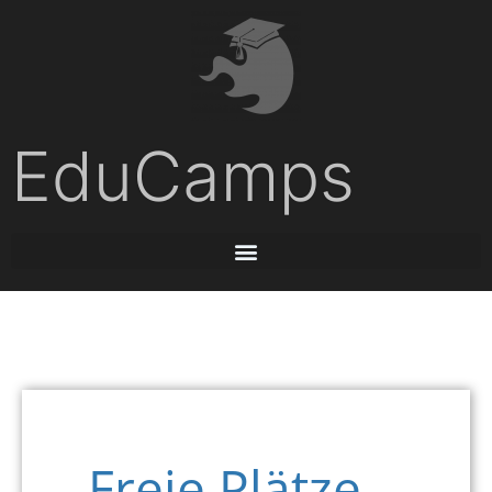
EduCamps
Freie Plätze