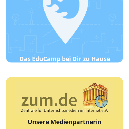
Klick hier!
Wie das geht?
Werde ein EduCamp-Standort!
Das EduCamp bei Dir zu Hause
zur Webseite
Die Zentrale für Unterrichtsmedien
zum.de
Unsere Medienpartnerin