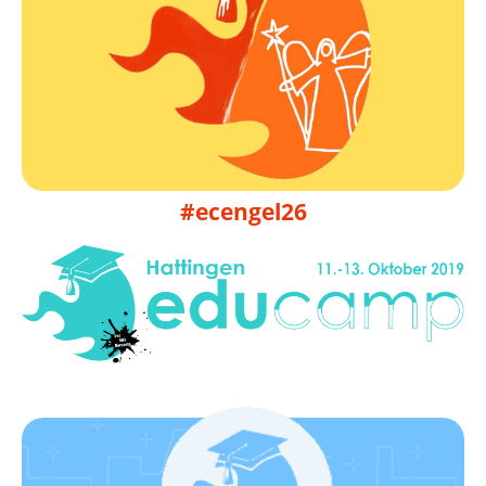
Infos folgen
09. bis 11.10.2026
EduCamp Engelskirchen 2026
#ecengel26