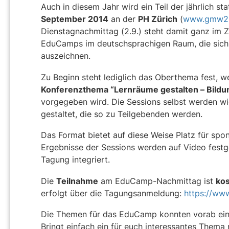
Auch in diesem Jahr wird ein Teil der jährlich st
September 2014
an der
PH Zürich
(
www.gmw20
Dienstagnachmittag (2.9.) steht damit ganz im Z
EduCamps im deutschsprachigen Raum, die sich 
auszeichnen.
Zu Beginn steht lediglich das Oberthema fest, w
Konferenzthema “Lernräume gestalten – Bildun
vorgegeben wird. Die Sessions selbst werden 
gestaltet, die so zu Teilgebenden werden.
Das Format bietet auf diese Weise Platz für sp
Ergebnisse der Sessions werden auf Video festge
Tagung integriert.
Die
Teilnahme
am EduCamp-Nachmittag ist
kos
erfolgt über die Tagungsanmeldung:
https://ww
Die Themen für das EduCamp konnten vorab eing
Bringt einfach ein für euch interessantes Thema 