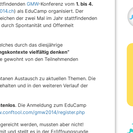
attfindenden
GMW
-Konferenz vom
1. bis 4.
14.ch
) als EduCamp organisiert. Der
eichen der zwei Mal im Jahr stattfindenden
durch Spontanität und Offenheit
elches durch das diesjährige
gskontexte vielfältig denken”
wie gewohnt von den Teilnehmenden
ontanen Austausch zu aktuellen Themen. Die
halten und in den weiteren Verlauf der
tenlos
. Die Anmeldung zum EduCamp
w.conftool.com/gmw2014/register.php
ereicht werden, mussten aber nicht!
mit und stellt es in der Eröffnungsrunde