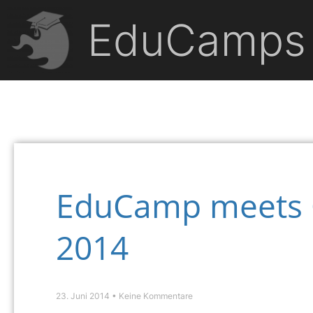
EduCamps
EduCamp meets 
2014
23. Juni 2014
Keine Kommentare