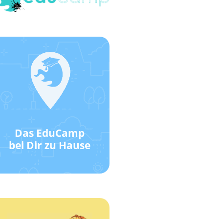
Klick hier!
Wie das geht?
Standort!
EduCamp-
Das EduCamp
Werde ein
bei Dir zu Hause