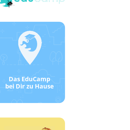
Klick hier!
Wie das geht?
Standort!
EduCamp-
Das EduCamp
Werde ein
bei Dir zu Hause