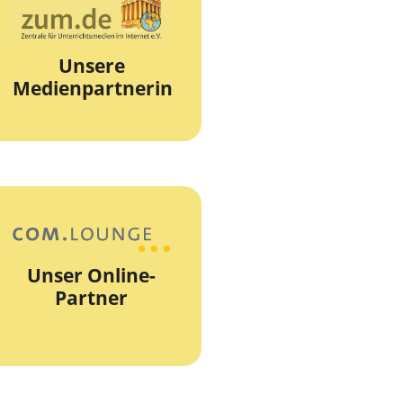
zur Webseite
Unterrichtsmedien
Unsere
Die Zentrale für
Medienpartnerin
zum.de
zur Webseite
Unser Online-
Partner
COM.lounge