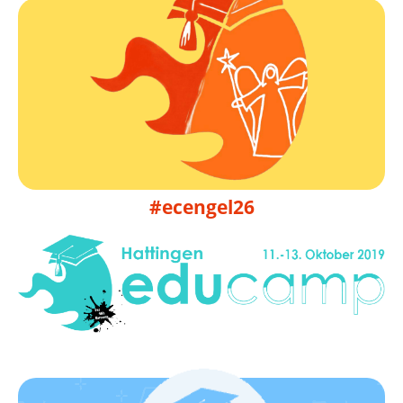
Infos folgen
09. bis 11.10.2026
EduCamp Engelskirchen 2026
#ecengel26