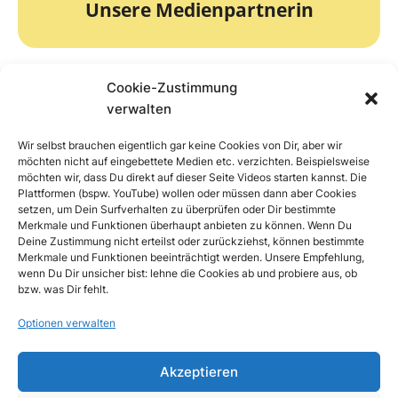
zum.de
Unsere Medienpartnerin
Cookie-Zustimmung
verwalten
Wir selbst brauchen eigentlich gar keine Cookies von Dir, aber wir
zur Webseite
möchten nicht auf eingebettete Medien etc. verzichten. Beispielsweise
möchten wir, dass Du direkt auf dieser Seite Videos starten kannst. Die
Plattformen (bspw. YouTube) wollen oder müssen dann aber Cookies
Unser Online-Partner
COM.lounge
setzen, um Dein Surfverhalten zu überprüfen oder Dir bestimmte
Merkmale und Funktionen überhaupt anbieten zu können. Wenn Du
Deine Zustimmung nicht erteilst oder zurückziehst, können bestimmte
Merkmale und Funktionen beeinträchtigt werden. Unsere Empfehlung,
wenn Du Dir unsicher bist: lehne die Cookies ab und probiere aus, ob
bzw. was Dir fehlt.
Optionen verwalten
Akzeptieren