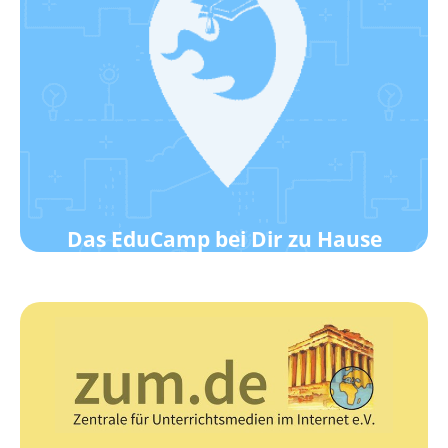
Klick hier!
Wie das geht?
Werde ein EduCamp-Standort!
Das EduCamp bei Dir zu Hause
zur Webseite
Die Zentrale für Unterrichtsmedien