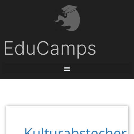
EduCamps
Kulturabstecher