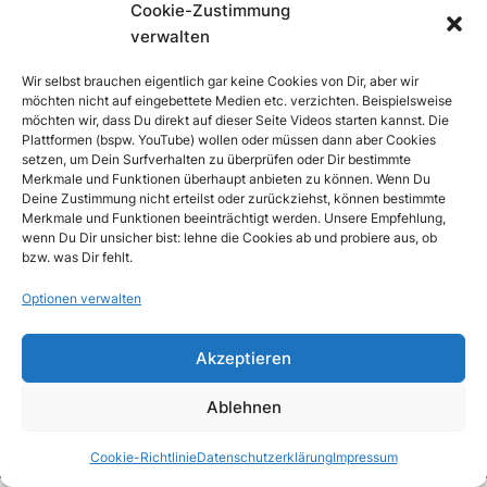
verwalten
Cookie-Zustimmung
verwalten
Wir selbst brauchen eigentlich gar keine Cookies von Dir, aber wir
möchten nicht auf eingebettete Medien etc. verzichten. Beispielsweise
möchten wir, dass Du direkt auf dieser Seite Videos starten kannst. Die
Plattformen (bspw. YouTube) wollen oder müssen dann aber Cookies
Das Formular zur Abonnement-Verwaltung ist
setzen, um Dein Surfverhalten zu überprüfen oder Dir bestimmte
nur für Abonnenten einer Mailingliste
Merkmale und Funktionen überhaupt anbieten zu können. Wenn Du
Deine Zustimmung nicht erteilst oder zurückziehst, können bestimmte
verfügbar.
Merkmale und Funktionen beeinträchtigt werden. Unsere Empfehlung,
wenn Du Dir unsicher bist: lehne die Cookies ab und probiere aus, ob
bzw. was Dir fehlt.
Optionen verwalten
Akzeptieren
Ablehnen
Cookie-Richtlinie
Datenschutzerklärung
Impressum