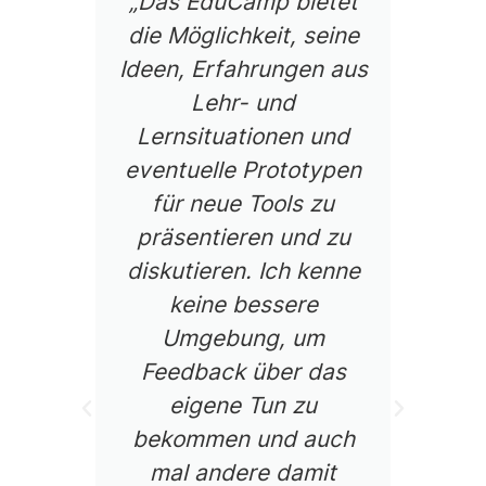
as
„Das EduCamp bietet
die Möglichkeit, seine
Ideen, Erfahrungen aus
n
Lehr- und
nd
Lernsituationen und
b
r
eventuelle Prototypen
für neue Tools zu
A
präsentieren und zu
diskutieren. Ich kenne
en
keine bessere
Umgebung, um
nd
Feedback über das
eigene Tun zu
en
bekommen und auch
b
,
mal andere damit