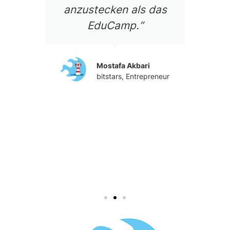
anzustecken als das
d
EduCamp.“
um
ft
Mostafa Akbari
bitstars, Entrepreneur
f