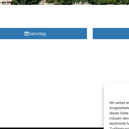
Samstag
Wir selbst b
eingebettete
dieser Seite
müssen dann
bestimmte M
Zustimmung 