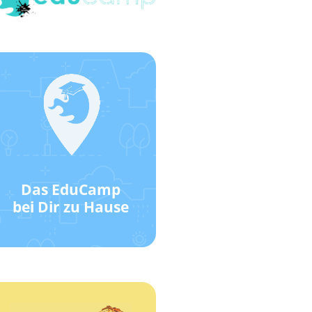
Klick hier!
Wie das geht?
Standort!
EduCamp-
Das EduCamp
Werde ein
bei Dir zu Hause