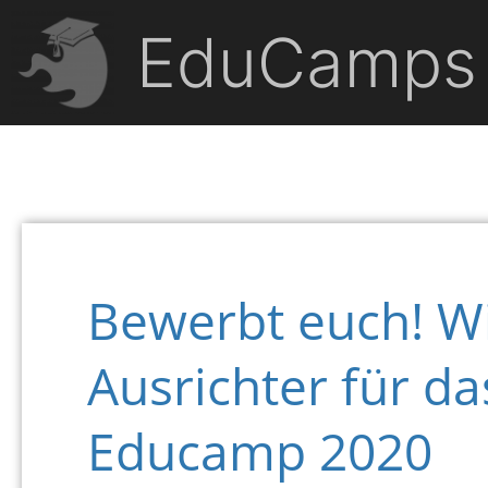
EduCamps
Bewerbt euch! W
Ausrichter für da
Educamp 2020