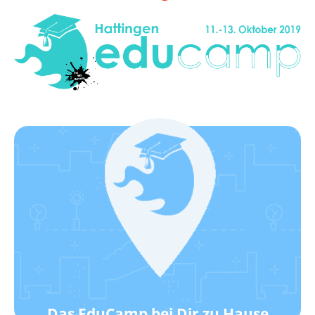
Klick hier!
Wie das geht?
Werde ein EduCamp-Standort!
Das EduCamp bei Dir zu Hause