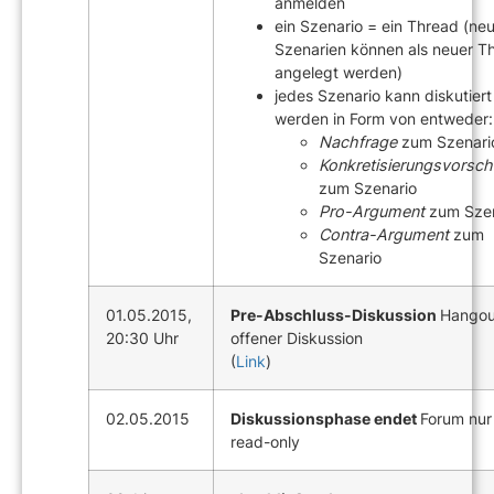
anmelden
ein Szenario = ein Thread (ne
Szenarien können als neuer T
angelegt werden)
jedes Szenario kann diskutiert
werden in Form von entweder:
Nachfrage
zum Szenari
Konkretisierungsvorsch
zum Szenario
Pro-Argument
zum Szen
Contra-Argument
zum
Szenario
01.05.2015,
Pre-Abschluss-Diskussion
Hangou
20:30 Uhr
offener Diskussion
(
Link
)
02.05.2015
Diskussionsphase endet
Forum nur
read-only