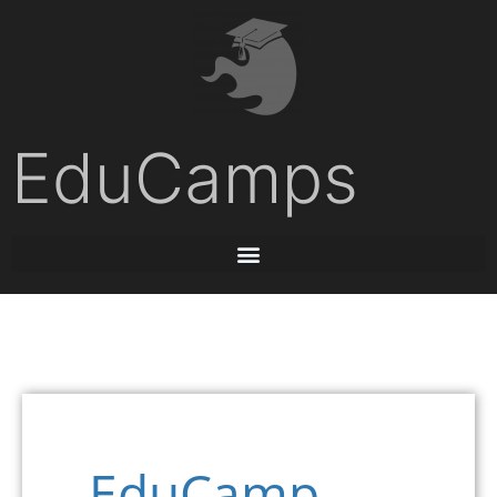
EduCamps
EduCamp