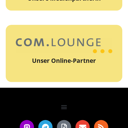
zur Webseite
Unser Online-Partner
COM.lounge