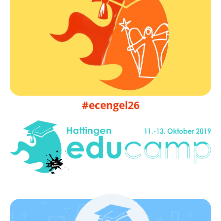
Infos folgen
09. bis 11.10.2026
EduCamp Engelskirchen 2026
#ecengel26