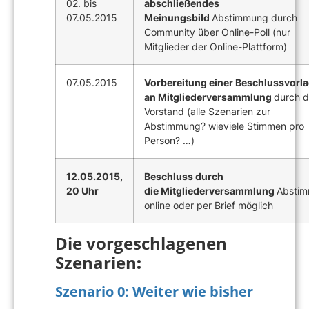
02. bis
abschließendes
07.05.2015
Meinungsbild
Abstimmung durch
Community über Online-Poll (nur
Mitglieder der Online-Plattform)
07.05.2015
Vorbereitung einer Beschlussvorl
an Mitgliederversammlung
durch 
Vorstand (alle Szenarien zur
Abstimmung? wieviele Stimmen pro
Person? …)
12.05.2015,
Beschluss durch
20 Uhr
die Mitgliederversammlung
Absti
online oder per Brief möglich
Die vorgeschlagenen
Szenarien
:
Szenario 0: Weiter wie bisher