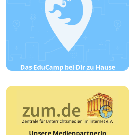
Klick hier!
Wie das geht?
Werde ein EduCamp-Standort!
Das EduCamp bei Dir zu Hause
zur Webseite
Die Zentrale für Unterrichtsmedien
zum.de
Unsere Medienpartnerin