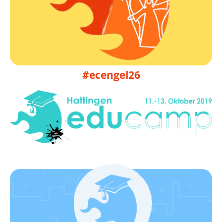
09. bis 11.10.2026
EduCamp Engelskirchen 2026
#ecengel26
Klick hier!