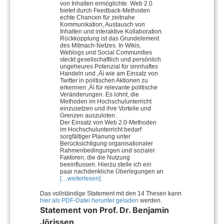
von Inhalten ermöglichte. Web 2.0
bietet durch Feedback-Methoden
echte Chancen für zeitnahe
Kommunikation, Austausch von
Inhalten und interaktive Kollaboration.
Rückkopplung ist das Grundelement
des Mitmach-Netzes. In Wikis,
Weblogs und Social Communities
steckt gesellschaftlich und persönlich
ungeheures Potenzial für sinnhaftes
Handeln und ‚Äì wie am Einsatz von
Twitter in politischen Aktionen zu
erkennen ‚Äì für relevante politische
Veränderungen. Es lohnt, die
Methoden im Hochschulunterricht
einzusetzen und ihre Vorteile und
Grenzen auszuloten.
Der Einsatz von Web 2.0-Methoden
im Hochschulunterricht bedarf
sorgfältiger Planung unter
Berücksichtigung organisationaler
Rahmenbedingungen und sozialer
Faktoren, die die Nutzung
beeinflussen. Hierzu stelle ich ein
paar nachdenkliche Überlegungen an
[…weiterlesen]
Das vollständige Statement mit den 14 Thesen kann
hier als PDF-Datei herunter geladen
werden.
Statement von Prof. Dr. Benjamin
Jörissen