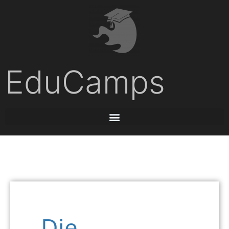
EduCamps
Die